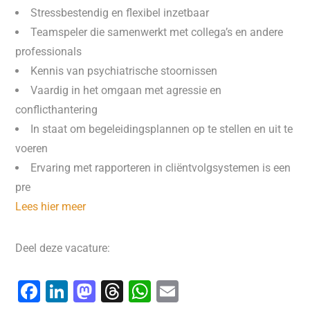
Stressbestendig en flexibel inzetbaar
Teamspeler die samenwerkt met collega’s en andere
professionals
Kennis van psychiatrische stoornissen
Vaardig in het omgaan met agressie en
conflicthantering
In staat om begeleidingsplannen op te stellen en uit te
voeren
Ervaring met rapporteren in cliëntvolgsystemen is een
pre
Lees hier meer
Deel deze vacature:
F
Li
M
T
W
E