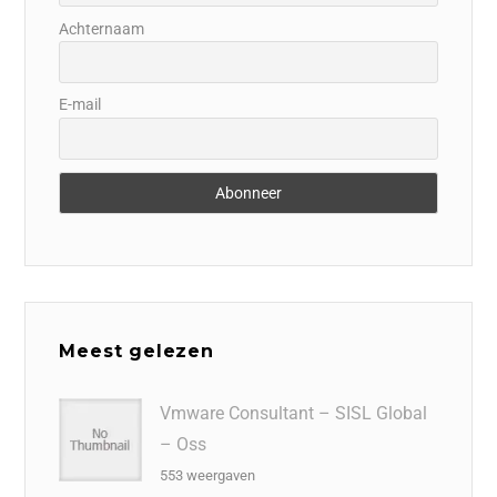
Achternaam
E-mail
Meest gelezen
Vmware Consultant – SISL Global
– Oss
553 weergaven