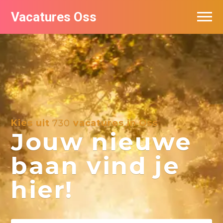
Vacatures Oss
Kies uit
730
vacatures in Oss
Jouw nieuwe
baan vind je
hier!