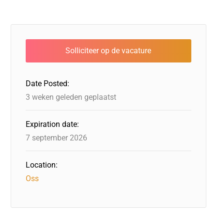
c
k
st
e
at
ai
e
e
o
a
s
l
b
dI
d
d
A
o
n
o
s
p
o
n
p
Date Posted:
k
3 weken geleden geplaatst
Expiration date:
7 september 2026
Location:
Oss