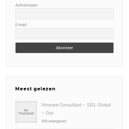
Achternaam
E-mail
Meest gelezen
Vmware Consultant – SISL Global
– Oss
553 weergaven