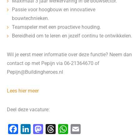
Maximaal 3 jaar werkervaring in de bouwsector.
Passie voor hoogbouw en innovatieve
bouwtechnieken.
Teamspeler met een proactieve houding.
Bereidheid om te leren en jezelf continu te ontwikkelen.​
Wil je eerst meer informatie over deze functie? Neem dan
contact op met Pepijn via 06-21364670 of
Pepijn@Buildingheroes.nl
Lees hier meer
Deel deze vacature:
F
Li
M
T
W
E
a
n
a
hr
h
m