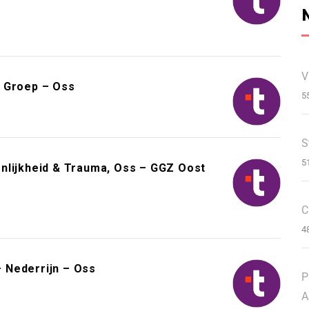
V
t Groep – Oss
5
S
5
nlijkheid & Trauma, Oss – GGZ Oost
C
4
 Nederrijn – Oss
P
A