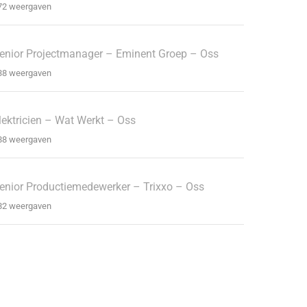
72 weergaven
enior Projectmanager – Eminent Groep – Oss
38 weergaven
lektricien – Wat Werkt – Oss
88 weergaven
enior Productiemedewerker – Trixxo – Oss
82 weergaven