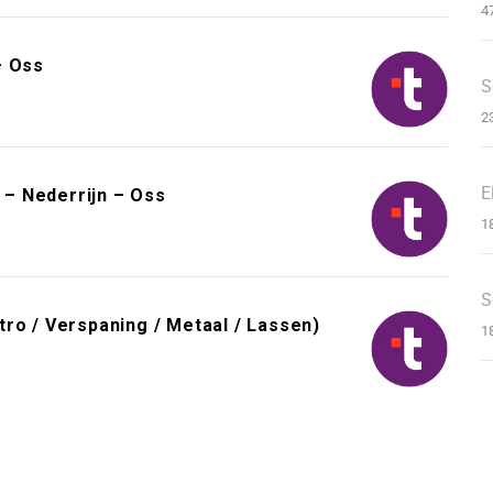
4
– Oss
S
2
E
– Nederrijn – Oss
1
S
ro / Verspaning / Metaal / Lassen)
1