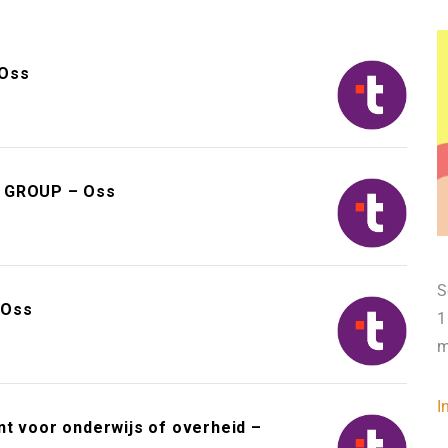
 Oss
H GROUP – Oss
S
 Oss
1
m
I
nt voor onderwijs of overheid –