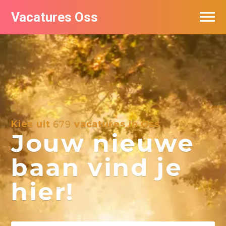
Vacatures Oss
Kies uit
679
vacatures in Oss
Jouw nieuwe
baan vind je
hier!