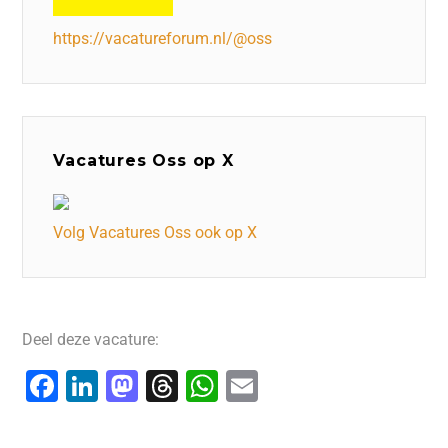
https://vacatureforum.nl/@oss
Vacatures Oss op X
Volg Vacatures Oss ook op X
Deel deze vacature:
F
Li
M
T
W
E
a
n
a
hr
h
m