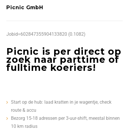
Picnic GmbH
Jobid=602847355904133820 (0.1082)
Picnic is per direct op
zoek naar parttime of
fulltime koeriers!
Start op de hub: laad kratten in je wagentje, check
route & accu
Bezorg 15-18 adressen per 3-uur-shift, meestal binnen
10 km radius