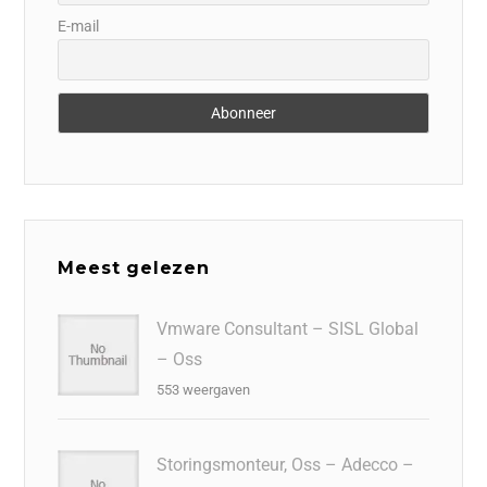
E-mail
Meest gelezen
Vmware Consultant – SISL Global
– Oss
553 weergaven
Storingsmonteur, Oss – Adecco –