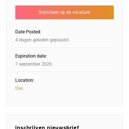
b
dI
d
d
A
o
n
o
s
p
o
n
p
Date Posted:
k
4 dagen geleden geplaatst
Expiration date:
7 september 2026
Location:
Oss
Inschrijven nieuwsbrief