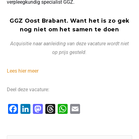
verpleegkundig specialist GGZ.
GGZ Oost Brabant. Want het is zo gek
nog niet om het samen te doen
Acquisitie naar aanleiding van deze vacature wordt niet
op prijs gesteld.
Lees hier meer
Deel deze vacature:
F
Li
M
T
W
E
a
n
a
hr
h
m
c
k
st
e
at
ai
e
e
o
a
s
l