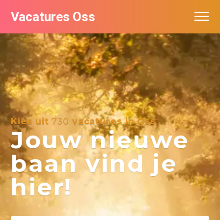
Vacatures Oss
Kies uit
730
vacatures in Oss
Jouw nieuwe
baan vind je
hier!