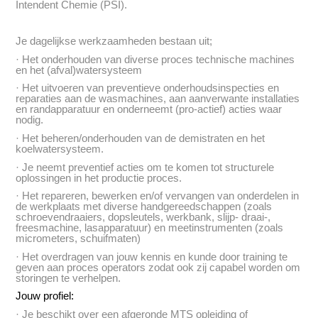
Intendent Chemie (PSI).
Je dagelijkse werkzaamheden bestaan uit;
· Het onderhouden van diverse proces technische machines
en het (afval)watersysteem
· Het uitvoeren van preventieve onderhoudsinspecties en
reparaties aan de wasmachines, aan aanverwante installaties
en randapparatuur en onderneemt (pro-actief) acties waar
nodig.
· Het beheren/onderhouden van de demistraten en het
koelwatersysteem.
· Je neemt preventief acties om te komen tot structurele
oplossingen in het productie proces.
· Het repareren, bewerken en/of vervangen van onderdelen in
de werkplaats met diverse handgereedschappen (zoals
schroevendraaiers, dopsleutels, werkbank, slijp- draai-,
freesmachine, lasapparatuur) en meetinstrumenten (zoals
micrometers, schuifmaten)
· Het overdragen van jouw kennis en kunde door training te
geven aan proces operators zodat ook zij capabel worden om
storingen te verhelpen.
Jouw profiel:
· Je beschikt over een afgeronde MTS opleiding of