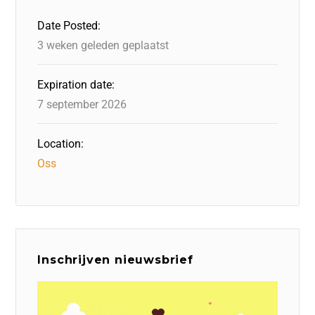
o
n
p
Date Posted:
k
3 weken geleden geplaatst
Expiration date:
7 september 2026
Location:
Oss
Inschrijven nieuwsbrief