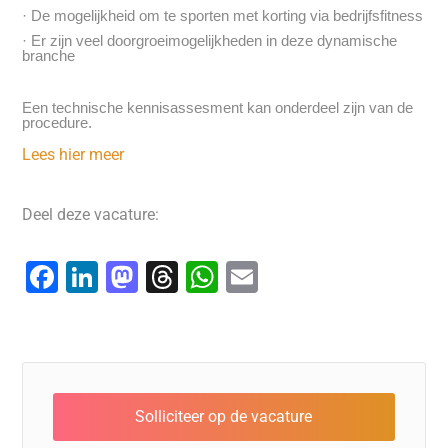
· De mogelijkheid om te sporten met korting via bedrijfsfitness
· Er zijn veel doorgroeimogelijkheden in deze dynamische
branche
Een technische kennisassesment kan onderdeel zijn van de
procedure.
Lees hier meer
Deel deze vacature:
F
Li
M
T
W
E
a
n
a
hr
h
m
c
k
st
e
at
ai
e
e
o
a
s
l
b
dI
d
d
A
o
n
o
s
p