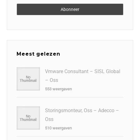
Meest gelezen
Vmware Consultant – SISL Global
– Oss
553 weergaven
Storingsmonteur, Oss – Adecco –
Oss
510 weergaven