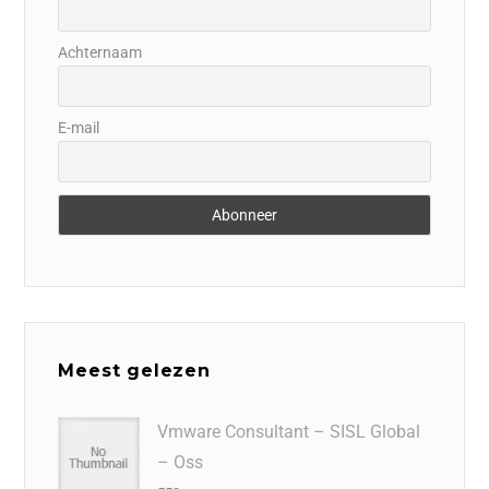
Achternaam
E-mail
Meest gelezen
Vmware Consultant – SISL Global
– Oss