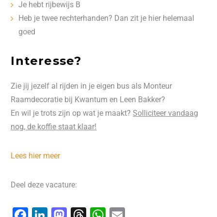
Je hebt rijbewijs B
Heb je twee rechterhanden? Dan zit je hier helemaal
goed
Interesse?
Zie jij jezelf al rijden in je eigen bus als Monteur
Raamdecoratie bij Kwantum en Leen Bakker?
En wil je trots zijn op wat je maakt?
Solliciteer vandaag
nog, de koffie staat klaar!
Lees hier meer
Deel deze vacature:
F
Li
M
T
W
E