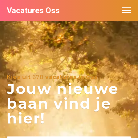
Vacatures Oss
Kies uit
678
vacatures in Oss
Jouw nieuwe
baan vind je
hier!