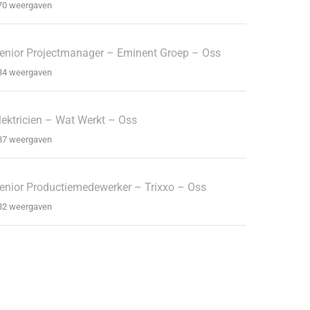
70 weergaven
enior Projectmanager – Eminent Groep – Oss
34 weergaven
lektricien – Wat Werkt – Oss
87 weergaven
enior Productiemedewerker – Trixxo – Oss
82 weergaven