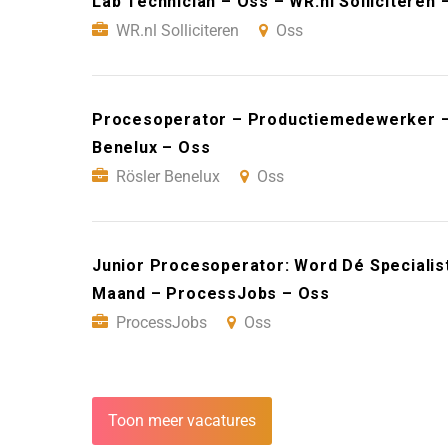
Lab Technician – Oss – WR.nl Solliciteren 
WR.nl Solliciteren
Oss
Procesoperator – Productiemedewerker – 
Benelux – Oss
Rösler Benelux
Oss
Junior Procesoperator: Word Dé Specialist
Maand – ProcessJobs – Oss
ProcessJobs
Oss
Toon meer vacatures