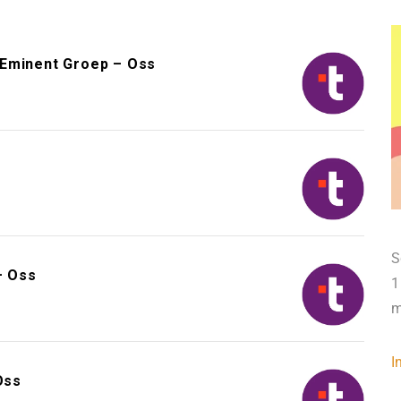
 Eminent Groep – Oss
S
– Oss
1
m
I
Oss