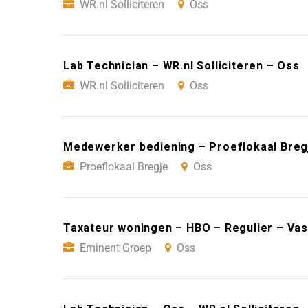
WR.nl Solliciteren
Oss
Lab Technician – WR.nl Solliciteren – Oss
WR.nl Solliciteren
Oss
Medewerker bediening – Proeflokaal Breg
Proeflokaal Bregje
Oss
Taxateur woningen – HBO – Regulier – Vas
Eminent Groep
Oss