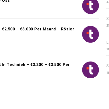
– Oss
4
S
2
€2.500 – €3.000 Per Maand – Rösler
E
1
 In Techniek – €3.200 – €3.500 Per
S
1