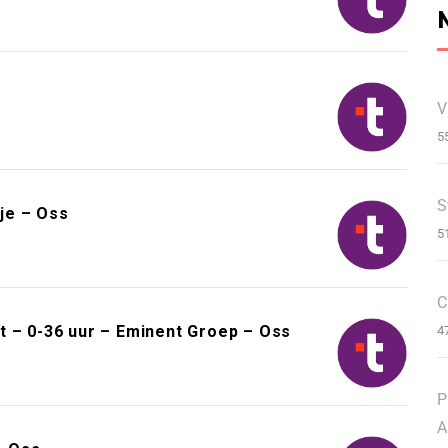
V
5
S
je – Oss
5
C
t – 0-36 uur – Eminent Groep – Oss
4
P
A