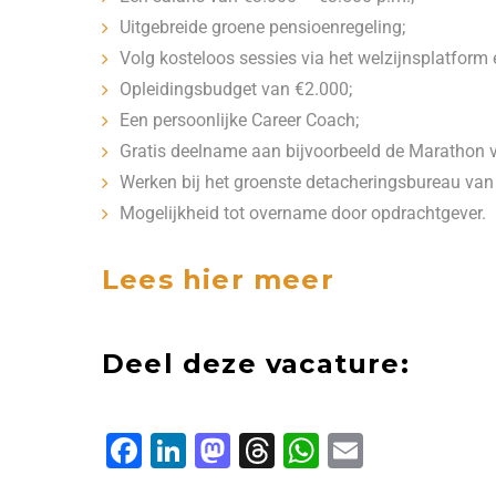
Uitgebreide groene pensioenregeling;
Volg kosteloos sessies via het welzijnsplatform
Opleidingsbudget van €2.000;
Een persoonlijke Career Coach;
Gratis deelname aan bijvoorbeeld de Marathon v
Werken bij het groenste detacheringsbureau van
Mogelijkheid tot overname door opdrachtgever.
Lees hier meer
Deel deze vacature:
F
L
M
T
W
E
a
i
a
h
h
m