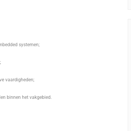
 embedded systemen;
;
ve vaardigheden;
len binnen het vakgebied.