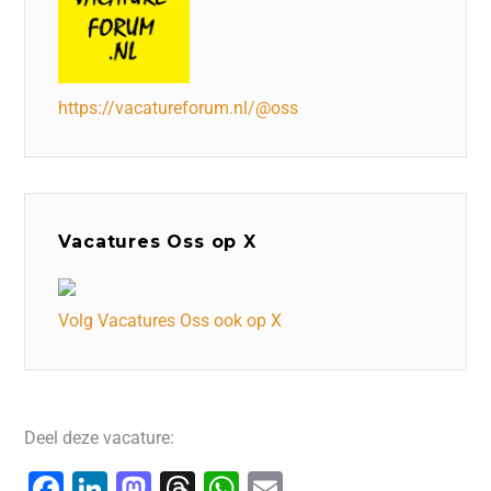
https://vacatureforum.nl/@oss
Vacatures Oss op X
Volg Vacatures Oss ook op X
Deel deze vacature:
F
Li
M
T
W
E