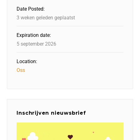
o
n
p
Date Posted:
k
3 weken geleden geplaatst
Expiration date:
5 september 2026
Location:
Oss
Inschrijven nieuwsbrief