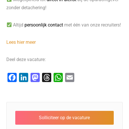
zonder detachering!
Altijd
persoonlijk contact
met één van onze recruiters!
Lees hier meer
Deel deze vacature:
F
Li
M
T
W
E
a
n
a
hr
h
m
c
k
st
e
at
ai
e
e
o
a
s
l
b
dI
d
d
A
o
n
o
s
p