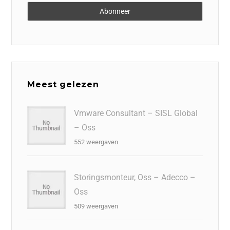
Meest gelezen
Vmware Consultant – SISL Global
– Oss
552 weergaven
Storingsmonteur, Oss – Adecco –
Oss
509 weergaven