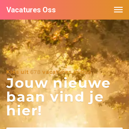
Vacatures Oss
Kies uit
678
vacatures in Oss
Jouw nieuwe
baan vind je
hier!