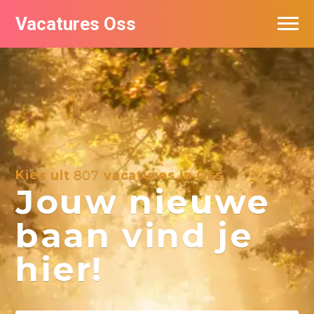
Vacatures Oss
Kies uit
807
vacatures in Oss
Jouw nieuwe
baan vind je
hier!