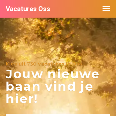
Vacatures Oss
Kies uit
730
vacatures in Oss
Jouw nieuwe
baan vind je
hier!