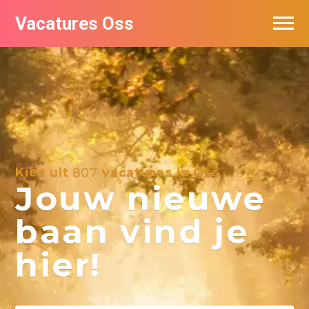
Vacatures Oss
Kies uit
807
vacatures in Oss
Jouw nieuwe
baan vind je
hier!