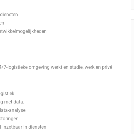
 diensten
en
ontwikkelmogelijkheden
4/7-logistieke omgeving werkt en studie, werk en privé
gistiek.
ag met data.
data-analyse.
storingen.
l inzetbaar in diensten.