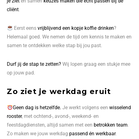
je ziet
en samen
keuzes maken die echt passen bij de
cliënt
.
Eerst eens
vrijblijvend een kopje koffie drinken
?
Helemaal goed. We nemen de tijd om kennis te maken en
samen te ontdekken welke stap bij jou past.
Durf jij de stap te zetten?
Wij lopen graag een stukje mee
op jouw pad.
Zo ziet je werkdag eruit
Geen dag is hetzelfde.
Je werkt volgens een
wisselend
rooster
, met ochtend-, avond-, weekend- en
feestdagdiensten, altijd samen met een
betrokken team
.
Zo maken we jouw werkdag
passend én werkbaar
.