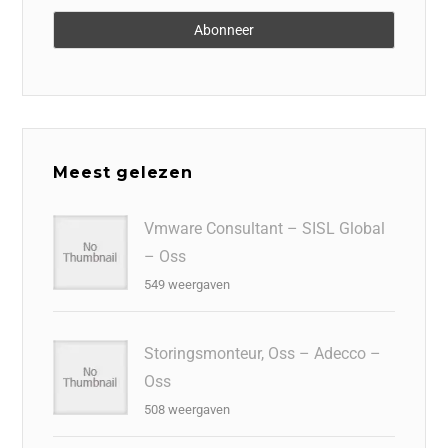
Meest gelezen
Vmware Consultant – SISL Global
– Oss
549 weergaven
Storingsmonteur, Oss – Adecco –
Oss
508 weergaven