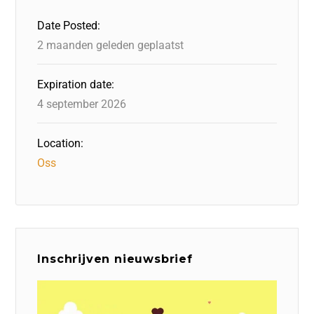
o
n
p
Date Posted:
k
2 maanden geleden geplaatst
Expiration date:
4 september 2026
Location:
Oss
Inschrijven nieuwsbrief