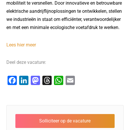
mobiliteit te versnellen. Door innovatieve en betrouwbare
elektrische aandrijflijnoplossingen te ontwikkelen, stellen
we industrieën in staat om efficiënter, verantwoordelijker
en met een minimale ecologische voetafdruk te werken.
Lees hier meer
Deel deze vacature:
F
Li
M
T
W
E
a
n
a
hr
h
m
c
k
st
e
at
ai
e
e
o
a
s
l
b
dI
d
d
A
o
n
o
s
p