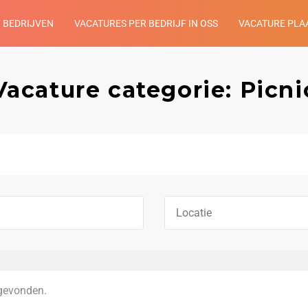
BEDRIJVEN
VACATURES PER BEDRIJF IN OSS
VACATURE PLA
Vacature categorie: Picni
gevonden.