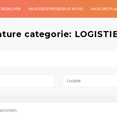
BEDRIJVEN
VACATURES PER BEDRIJF IN OSS
VACATURE PLA
ature categorie: LOGISTI
gevonden.