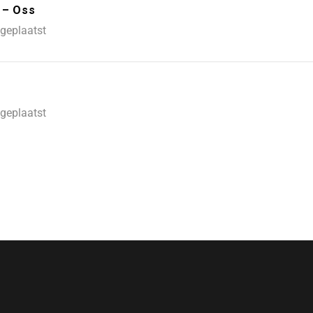
 – Oss
geplaatst
geplaatst