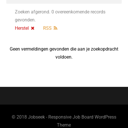
Zoeken afgerond. 0 overeenkomende records
gevonden.
Herstel
RSS
Geen vermeldingen gevonden die aan je zoekopdracht
voldoen.
© 2018 Jobseek - Responsive Job Board WordPress
Theme