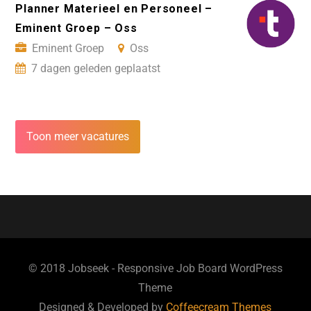
Planner Materieel en Personeel –
Eminent Groep – Oss
Eminent Groep
Oss
7 dagen geleden geplaatst
Toon meer vacatures
© 2018 Jobseek - Responsive Job Board WordPress
Theme
Designed & Developed by
Coffeecream Themes