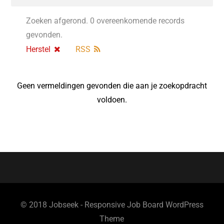
Zoeken afgerond. 0 overeenkomende records
gevonden.
Herstel
RSS
Geen vermeldingen gevonden die aan je zoekopdracht
voldoen.
© 2018 Jobseek - Responsive Job Board WordPress
Theme